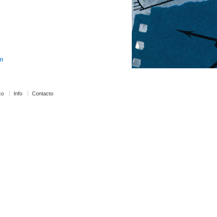
m
co
Info
Contacto